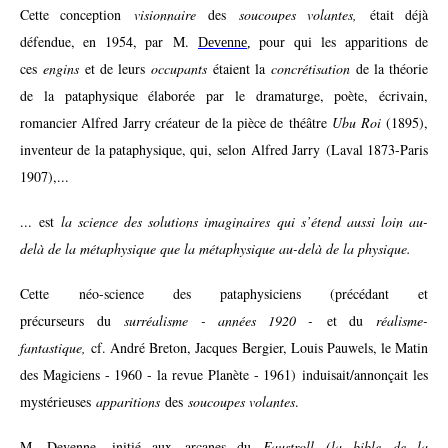
Cette conception
visionnaire
des
soucoupes volantes,
était déjà
défendue, en 1954, par
M.
pour qui les apparitions de
Devenne
,
ces
engins
et de leurs
occupants
étaient la
concrétisation
de la théorie
de la pataphysique élaborée par le dramaturge, poète, écrivain,
romancier Alfred Jarry créateur de la pièce de théâtre
Ubu Roi
(1895),
inventeur de la pataphysique, qui, selon Alfred Jarry (Laval 1873-Paris
1907),...
... est
la science des solutions imaginaires qui s’étend aussi loin au-
delà de la métaphysique que la métaphysique au-delà de la physique.
Cette néo-science des pataphysiciens (précédant et
précurseurs du
surréalisme - années 1920 -
et du
réalisme-
fantastique,
cf. André Breton, Jacques Bergier, Louis Pauwels, le Matin
des Magiciens - 1960 - la revue Planète - 1961) induisait/annonçait les
mystérieuses
apparitions
des
soucoupes volantes
.
M. Devenne, initié aux arcanes du
Faustroll (la bible de la