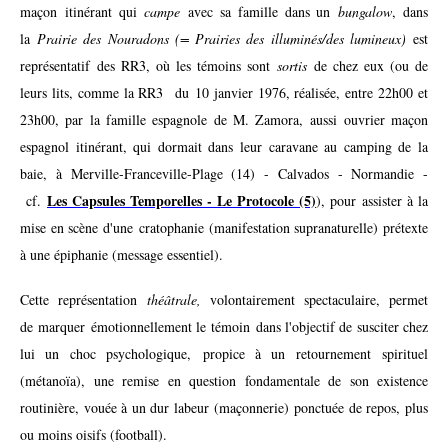
maçon itinérant qui
campe
avec sa famille dans un
bungalow
, dans
la
Prairie des Nouradons (= Prairies des illuminés/des lumineux)
est
représentatif des RR3, où les témoins sont
sortis
de chez eux (ou de
leurs lits, comme la RR3 du 10 janvier 1976, réalisée, entre 22h00 et
23h00, par la famille espagnole de M. Zamora, aussi ouvrier maçon
espagnol itinérant, qui dormait dans leur caravane au camping de la
baie, à Merville-Franceville-Plage (14) - Calvados - Normandie -
Les Capsules Temporelles - Le Protocole (5)
cf.
), pour assister à la
mise en scène d'une cratophanie (manifestation supranaturelle) prétexte
à une épiphanie (message essentiel).
Cette représentation
théâtrale,
volontairement spectaculaire, permet
de marquer émotionnellement le témoin dans l'objectif de susciter chez
lui un choc psychologique, propice à un retournement spirituel
(métanoïa), une remise en question fondamentale de son existence
routinière, vouée à un dur labeur (maçonnerie) ponctuée de repos, plus
ou moins oisifs (football).