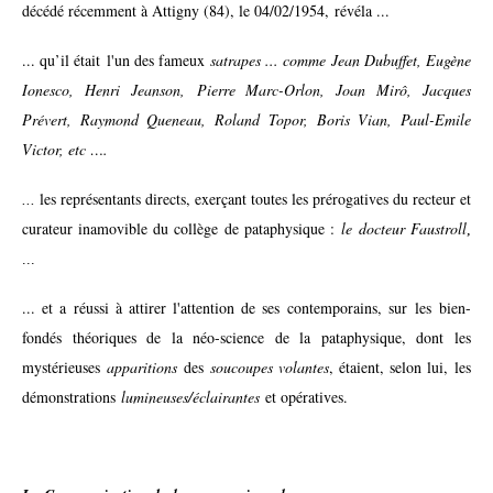
décédé récemment à Attigny (84), le 04/02/1954, révéla ...
... qu’il était l'un des fameux
satrapes ... comme Jean Dubuffet, Eugène
Ionesco, Henri Jeanson, Pierre Marc-Orlon, Joan Mirô, Jacques
Prévert, Raymond Queneau, Roland Topor, Boris Vian, Paul-Emile
Victor, etc ….
les représentants directs, exerçant toutes les prérogatives du recteur et
...
curateur inamovible du collège de pataphysique :
le docteur Faustroll
,
...
... et a réussi à attirer l'attention de ses contemporains, sur les bien-
fondés théoriques de la néo-science de la pataphysique, dont les
mystérieuses
apparitions
des
soucoupes volantes
, étaient, selon lui, les
démonstrations
lumineuses/éclairantes
et opératives.