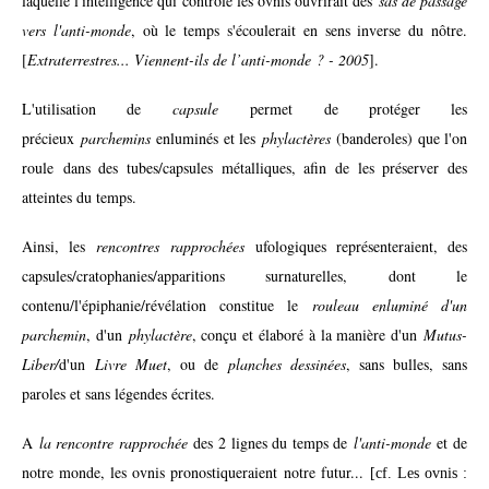
laquelle l'intelligence qui contrôle les ovnis ouvrirait des
sas de passage
vers l'anti-monde
, où le temps s'écoulerait en sens inverse du nôtre.
[
Extraterrestres... Viennent-ils de l’anti-monde ? - 2005
].
L'utilisation de
capsule
permet de protéger les
précieux
parchemins
enluminés et les
phylactères
(banderoles) que l'on
roule dans des tubes/capsules métalliques, afin de les préserver des
atteintes du temps.
Ainsi, les
rencontres rapprochées
ufologiques représenteraient, des
capsules/cratophanies/apparitions surnaturelles, dont le
contenu/l'épiphanie/révélation constitue le
rouleau enluminé d'un
parchemin
, d'un
phylactère
, conçu et élaboré à la manière d'un
Mutus-
Liber/
d'un
Livre Muet
, ou de
planches dessinées
, sans bulles, sans
paroles et sans légendes écrites.
A
la rencontre rapprochée
des 2 lignes du temps de
l'anti-monde
et de
notre monde, les ovnis pronostiqueraient notre futur...
[cf. Les ovnis :