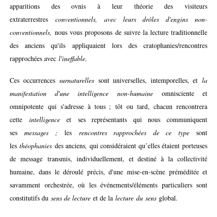
apparitions des ovnis à leur théorie des visiteurs
extraterrestres
conventionnels, avec leurs drôles d'engins non-
conventionnels,
nous vous proposons de suivre la lecture traditionnelle
des anciens qu'ils appliquaient lors des cratophanies/rencontres
rapprochées avec
l'ineffable.
Ces occurrences
surnaturelles
sont universelles, intemporelles, et
la
manifestation d'une intelligence non-humaine
omnisciente et
omnipotente qui s'adresse à tous ; tôt ou tard, chacun rencontrera
cette
intelligence
et
ses représentants qui nous communiquent
ses
messages ;
les
rencontres rapprochées de ce type
sont
les
théophanies
des anciens
,
qui considéraient qu’elles étaient
porteuses
de message transmis, individuellement, et destiné à la collectivité
humaine, dans le déroulé précis, d'une mise-en-scène préméditée et
savamment orchestrée, où les événements/éléments particuliers sont
constitutifs du
sens de lecture
et de la
lecture du sens
global.