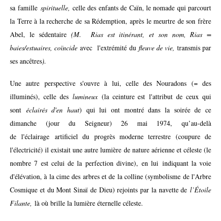
sa famille
spirituelle,
celle des enfants de Caïn, le nomade qui parcourt
la Terre à la recherche de sa Rédemption, après le meurtre de son frère
Abel, le sédentaire
(M. Rias est itinérant, et son nom, Rias =
baies/estuaires, coïncide
avec l'extrémité du
fleuve de vie,
transmis par
ses ancêtres
).
Une autre perspective s'ouvre à lui, celle des Nouradons (= des
illuminés), celle des
lumineux
(la ceinture est l'attribut de ceux qui
sont
éclairés d'en haut
) qui lui ont montré dans la soirée de ce
dimanche (jour du Seigneur) 26 mai 1974, qu’au-delà
de l'éclairage artificiel du progrès moderne terrestre (coupure de
l'électricité) il existait une autre lumière de nature aérienne et céleste (le
nombre 7 est celui de la perfection divine), en lui indiquant la voie
d'élévation, à la cime des arbres et de la colline (symbolisme de l'Arbre
Cosmique et du Mont Sinaï de Dieu) rejoints par la navette de
l’Étoile
Filante,
là où brille la lumière éternelle céleste.