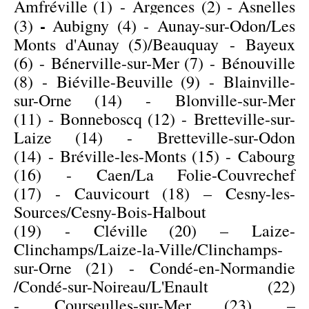
Amfréville (1) - Argences
(2) -
Asnelles
-
(3)
Aubigny (4) -
Aunay-sur-Odon/Les
Monts d'Aunay (5)/Beauquay
-
Bayeux
(6)
-
Bénerville-sur-Mer (7)
-
Bénouville
(8)
-
Biéville-Beuville (9)
-
Blainville-
sur-Orne (14)
-
Blonville-sur-Mer
(11)
-
Bonneboscq (12)
-
Bretteville-sur-
Laize (14)
-
Bretteville-sur-Odon
(14)
-
Bréville-les-Monts (15)
-
Cabourg
(16)
-
Caen/La Folie-Couvrechef
(17)
-
Cauvicourt (18)
– Cesny-les-
Sources/Cesny-Bois-Halbout
(19) -
Cléville (20)
– Laize-
Clinchamps/Laize-la-Ville/
Clinchamps-
sur-Orne (21
) - Condé-en-Normandie
/Condé-sur-Noireau/L'Enault (22)
-
Courseulles-sur-Mer (23)
–