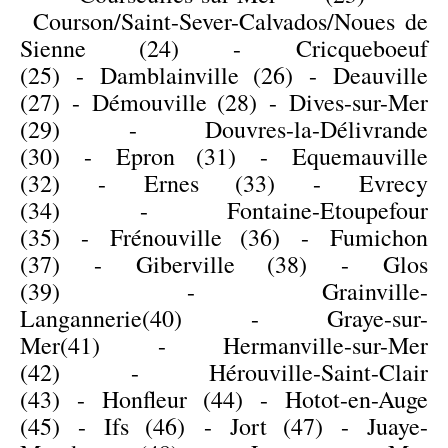
Courson/Saint-Sever-Calvados/Noues de
Sienne (24)
-
Cricqueboeuf
(25)
-
Damblainville (26)
-
Deauville
(27)
-
Démouville (28)
-
Dives-sur-Mer
(29)
-
Douvres-la-Délivrande
(30)
-
Epron (31)
-
Equemauville
(32)
-
Ernes (33)
-
Evrecy
(34)
-
Fontaine-Etoupefour
(35)
-
Frénouville (36)
-
Fumichon
(37)
-
Giberville (38)
-
Glos
(39)
-
Grainville-
Langannerie(40)
-
Graye-sur-
Mer(41)
-
Hermanville-sur-Mer
(42
) -
Hérouville-Saint-Clair
(43)
-
Honfleur (44)
-
Hotot-en-Auge
(45)
-
Ifs (46)
-
Jort (47)
-
Juaye-