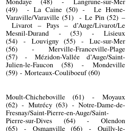
Mondaye (48)
-
Langrune-sur-Mer
(49)
-
La Caine (50)
-
Le Home-
Varaville/Varaville (51)
-
Le Pin (52)
–
Livarot – Pays – d’Auge/Livarot/Le
Mesnil-Durand - (53)
-
Lisieux
(54)
-
Louvigny (55)
-
Luc-sur-Mer
(56)
-
Merville-Franceville-Plage
(57)
-
Mézidon-Vallée d’Auge/Saint-
Julien-le-Faucon (58)
-
Mondeville
(59)
-
Morteaux-Couliboeuf (60)
Moult-Chicheboville (61)
-
Moyaux
(62)
-
Mutrécy (63)
-
Notre-Dame-de-
Fresnay/Saint-Pierre-en-Auge/Saint-
Pierre-sur-Dives (64)
-
Olendon
(65)
-
Osmanville (66)
-
Ouilly-le-