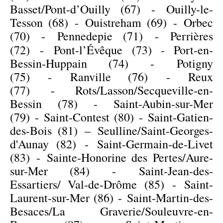
Basset/Pont-d’Ouilly (67)
-
Ouilly-le-
Tesson (68)
-
Ouistreham (69)
-
Orbec
(70)
-
Pennedepie (71)
-
Perrières
-
(72)
-
Pont-l’Évêque (73)
Port-en-
Bessin-Huppain (74)
-
Potigny
(75)
-
Ranville (76)
-
Reux
(77)
-
Rots/Lasson/Secqueville-en-
Bessin (78)
-
Saint-Aubin-sur-Mer
(79)
-
Saint-Contest (80
) -
Saint-Gatien-
des-Bois (81)
– Seulline/
Saint-Georges-
d'Aunay (82)
-
Saint-Germain-de-Livet
(83)
-
Sainte-Honorine des Pertes/Aure-
sur-Mer (84)
-
Saint-Jean-des-
Essartiers/
Val-de-Drôme (85)
-
Saint-
Laurent-sur-Mer (86)
-
Saint-Martin-des-
Besaces/La Graverie/Souleuvre-en-