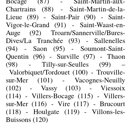
Bocage (87)
-
Saint-Martin-aux-
Chartrains (88)
-
Saint-Martin-de-la-
Lieue (89)
-
Saint-Pair (90)
-
Saint-
Vigor-le-Grand (91)
-
Saint-Waast-en-
Auge (92)
Troarn/Sannerville/Bures-
Dives/
La Tranchée (93)
-
Sallenelles
(94)
-
Saon (95)
-
Soumont-Saint-
Quentin (96)
-
Surville (97)
-
Thaon
(98)
-
Tilly-sur-Seulles (99)
–
Valorbiquet/
Tordouet (100)
-
Trouville-
sur-Mer (101)
-
Vacognes-Neuilly
(102)
-
Vassy (103)
-
Viessoix
(114)
-
Villers-Bocage (115)
-
Villers-
sur-Mer (116)
-
Vire (117)
- Brucourt
(118) - Houlgate (119) - Villons-les-
Buissons (120)