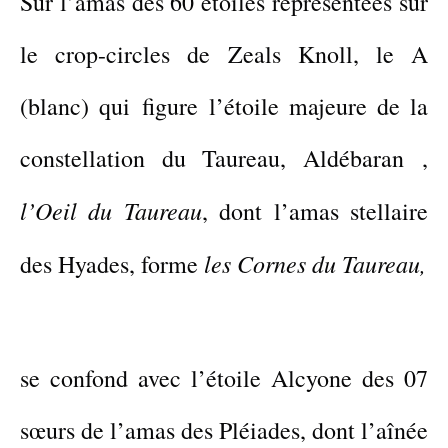
Sur l’amas des 60 étoiles représentées sur
le crop-circles
de
Zeals Knoll,
l
e A
(blanc) qui
figure
l’étoile majeure de la
constellation
du Taureau,
Aldébaran ,
l’Oeil du Taureau
,
dont
l’amas stellaire
les
C
ornes du Taureau,
des Hyades,
forme
se confond avec
l’étoile Alcyone des 07
sœurs de l’amas des Pléiades, dont l’aînée