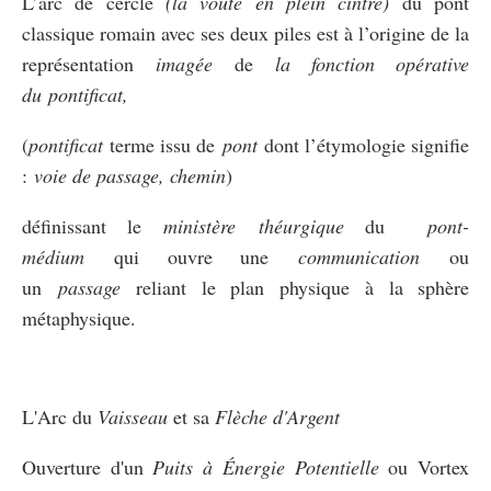
L’arc de cercle
(la voûte en plein cintre)
du pont
classique romain avec ses deux piles est à l’origine de la
représentation
imagée
de
la fonction opérative
du
pontificat
,
(
pontificat
terme issu de
pont
dont l’étymologie signifie
:
voie de passage, chemin
)
définissant le
ministère
théurgique
du
pont-
médium
qui ouvre une
communication
ou
un
passage
reliant le plan physique à la sphère
métaphysique.
L'Arc du
Vaisseau
et sa
Flèche
d'Argent
Ouverture d'un
Puits à
Énergie Potentielle
ou Vortex