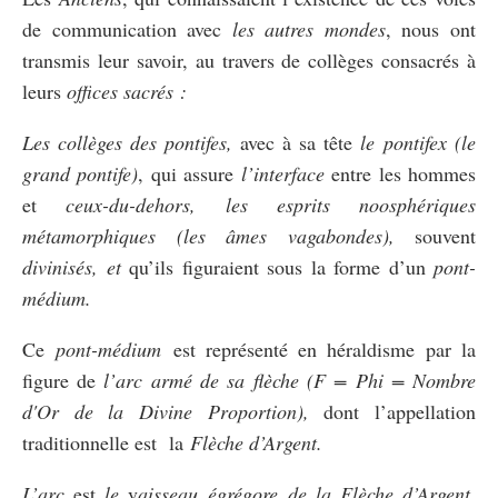
de communication avec
les autres mondes
, nous ont
transmis leur savoir, au travers de collèges consacrés à
leurs
offices sacrés :
Les collèges des pontifes,
avec à sa tête
le
pontifex (le
grand pontife)
, qui assure
l’interface
entre les hommes
et
ceux-du-dehors, les esprits noosphériques
métamorphiques (les âmes vagabondes),
souvent
divinisés, et
qu’ils figuraient sous la forme d’un
pont-
médium.
Ce
pont-médium
est représenté en héraldisme par la
figure de
l’arc armé de sa flèche
(F = Phi = Nombre
d'Or de la Divine Proportion),
dont l’appellation
traditionnelle est la
Flèche d’Argent.
L’arc
est
le
v
aisseau égrégore de la Flèche d’Argent,