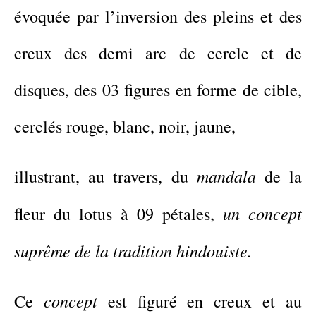
évoquée
par l’inversion des pleins et
des
creux
des demi arc
de cercle et
de
disques,
des 03 figures en forme de cible,
cerclé
s
rouge,
blanc, noir, jaune,
mandala
illustra
nt
,
au
travers,
du
de la
un
concept
fleur
du lotus à 09 pétales
,
suprême de la tradition hindouiste.
concept
Ce
est figuré
en creux et au