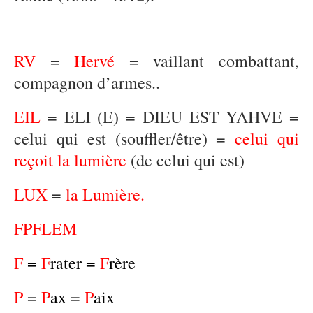
RV
=
Hervé
= vaillant combattant,
compagnon d’armes..
EIL
= ELI (E) = DIEU EST YAHVE =
celui qui est (souffler/être) =
celui qui
reçoit la lumière
(de celui qui est)
LUX
=
la Lumière.
FPFLEM
F
=
F
rater =
F
rère
P
=
P
ax =
P
aix