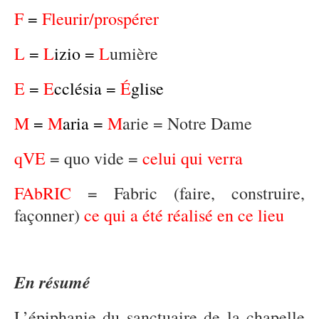
F
=
Fleurir/prospérer
L
=
L
izio =
L
umière
E
=
E
cclésia =
É
glise
M
=
M
aria =
M
arie = Notre Dame
qVE
= quo vide =
celui qui verra
FAbRIC
= Fabric (faire, construire,
façonner)
ce qui a été réalisé en ce lieu
En résumé
L’épiphanie du sanctuaire de la chapelle