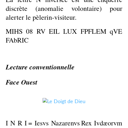
discrète (anomalie volontaire) pour
alerter le pèlerin-visiteur.
MIHS 08 RV EIL LUX FPFLEM qVE
FAbRIC
Lecture conventionnelle
Face Ouest
I N R I
=
Iesvs Nazarenvs
Rex Ivdæorvm