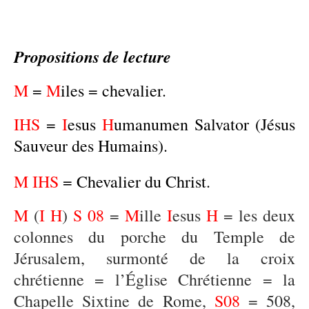
Propositions de lecture
M
=
M
iles = chevalier.
IHS
=
I
esus
H
umanumen Salvator (Jésus
Sauveur des Humains).
M IHS
= Chevalier du Christ.
M
(
I
H
)
S
08
=
M
ille
I
esus
H
= les deux
colonnes du porche du Temple de
Jérusalem, surmonté de la croix
chrétienne = l’Église Chrétienne = la
Chapelle Sixtine de Rome,
S08
= 508,