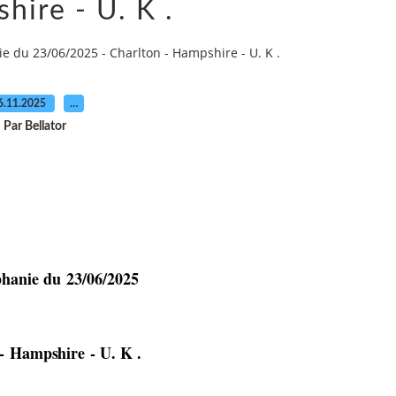
hire - U. K .
e du 23/06/2025 - Charlton - Hampshire - U. K .
6.11.2025
…
Par Bellator
phanie du
23/06/2025
-
Hampshire
- U. K .