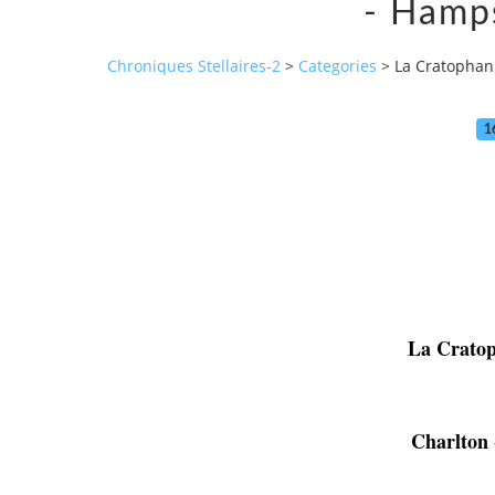
- Hamps
Chroniques Stellaires-2
>
Categories
>
La Cratophani
1
La Crato
Charlton 