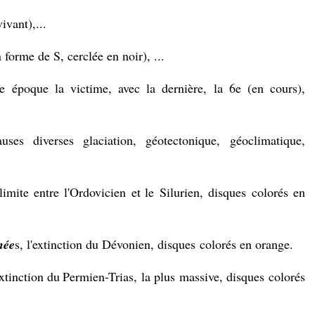
ivant),...
forme de S, cerclée en noir), ...
tre époque la victime, avec la dernière, la 6e (en cours),
auses diverses
glaciation, géotectonique,
géoclimatique,
limite entre l'
Ordovicien
et le
Silurien, disques
colorés en
née
s, l'
extinction du Dévonien, disques
colorés en orange.
xtinction du
Permien-Trias,
la plus massive
, disques
colorés