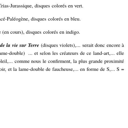
Trias-Jurassique, disques
colorés en vert.
acé-Paléogène, disques
colorés en bleu.
e (en cours), disques
colorés en indigo.
de la vie sur Terre
(disques violets),... serait donc encore à
lame-double) ... et selon l
es créateurs de ce land-art,... elle
leil,... comme nous le confirment, la plus grande proximité
oir, et la lame-double de faucheuse,... en forme de S,... S =