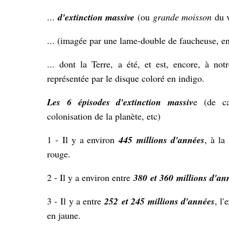
...
d'extinction massive
(ou
grande moisson
du v
... (imagée par une lame-double de faucheuse, en 
... dont la Terre, a été, et est, encore, à no
représentée par le disque coloré en indigo.
Les 6 épisodes d'extinction massiv
e (de c
colonisation de la planète, etc)
1 -
Il y a environ
445 millions d'années
, à la 
rouge.
2 - Il y a environ entre
380 et 360 millions d'an
3 -
Il y a entre
252 et 245
millions d'années
, l'
e
en jaune.