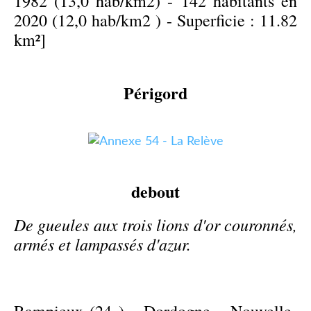
1982 (13,0 hab/km2) - 142 habitants en
2020 (12,0 hab/km2 ) - Superficie : 11.82
km²]
Périgord
debout
De gueules aux trois lions d'or couronnés,
armés et lampassés d'azur.
Rampieux (24 ) - Dordogne - Nouvelle-