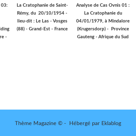
 03:
La Cratophanie de Saint-
Analyse de Cas Ovnis 01 :
Rémy, du 20/10/1954 -
La Cratophanie du
lieu-dit : Le Las - Vosges
04/01/1979, à Mindalore
ding
(88) - Grand-Est - France
(Krugersdorp) - Province
re -
Gauteng - Afrique du Sud
Thème Magazine © - Hébergé par
Eklablog