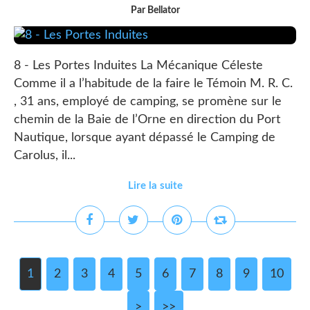
Par Bellator
8 - Les Portes Induites La Mécanique Céleste
Comme il a l’habitude de la faire le Témoin M. R. C.
, 31 ans, employé de camping, se promène sur le
chemin de la Baie de l’Orne en direction du Port
Nautique, lorsque ayant dépassé le Camping de
Carolus, il...
Lire la suite
1
2
3
4
5
6
7
8
9
10
2
3
>
>>