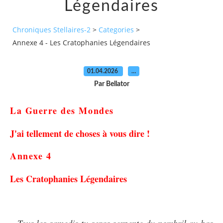
Légendaires
Chroniques Stellaires-2
>
Categories
>
Annexe 4 - Les Cratophanies Légendaires
01.04.2026
…
Par Bellator
La Guerre des Mondes
J'ai tellement de choses à vous dire !
Annexe 4
Les
Cratophanies Légendaires
« Tous les samedis tu seras serpente du nombril au bas