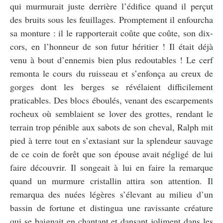
qui murmurait juste derrière l’édifice quand il perçut
des bruits sous les feuillages. Promptement il enfourcha
sa monture : il le rapporterait coûte que coûte, son dix-
cors, en l’honneur de son futur héritier ! Il était déjà
venu à bout d’ennemis bien plus redoutables ! Le cerf
remonta le cours du ruisseau et s’enfonça au creux de
gorges dont les berges se révélaient difficilement
praticables. Des blocs éboulés, venant des escarpements
rocheux où semblaient se lover des grottes, rendant le
terrain trop pénible aux sabots de son cheval, Ralph mit
pied à terre tout en s’extasiant sur la splendeur sauvage
de ce coin de forêt que son épouse avait négligé de lui
faire découvrir. Il songeait à lui en faire la remarque
quand un murmure cristallin attira son attention. Il
remarqua des nuées légères s’élevant au milieu d’un
bassin de fortune et distingua une ravissante créature
qui se baignait en chantant et dansant joliment dans les