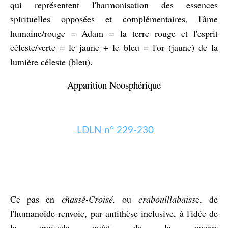
qui représentent l'harmonisation des essences
spirituelles opposées et complémentaires, l'âme
humaine/rouge = Adam = la terre rouge et l'esprit
céleste/verte = le jaune + le bleu = l'or (jaune) de la
lumière céleste (bleu).
Apparition Noosphérique
LDLN n° 229-230
Ce pas en
chassé-Croisé,
ou
crabouillabaiss
e,
de
l'humanoïde renvoie,
par antithèse inclusive,
à l'idée de
la croisade ou/et de la
guerre