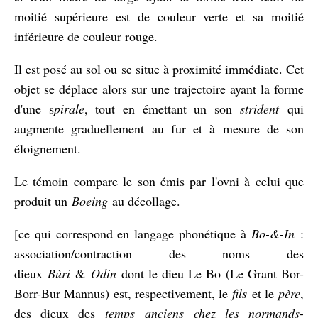
moitié supérieure est de couleur verte et sa moitié
inférieure de couleur rouge.
Il est posé au sol ou se situe à proximité immédiate. Cet
objet se déplace alors sur une trajectoire ayant la forme
d'une s
pirale
, tout en émettant un son
strident
qui
augmente graduellement au fur et à mesure de son
éloignement.
Le témoin compare le son émis par l'ovni à celui que
produit un
Boeing
au décollage.
[ce qui correspond en langage phonétique à
Bo-&-In
:
association/contraction des noms des
dieux
Bùri
&
Odin
dont le dieu Le Bo (Le Grant Bor-
Borr-Bur Mannus) est, respectivement, le
fils
et le
père
,
des dieux des
temps anciens chez les normands-