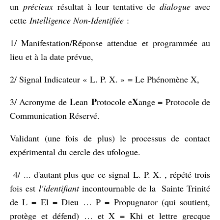
un
précieux
résultat à leur tentative de
dialogue
avec
cette
Intelligence Non-Identifiée
:
1/ Manifestation/Réponse attendue et programmée au
lieu et à la date prévue,
2/ Signal Indicateur « L. P. X. » = Le Phénomène X,
L
P
X
3/ Acronyme de
ean
rotocole e
ange = Protocole de
Communication Réservé.
Validant (une fois de plus) le processus de contact
expérimental du cercle des ufologue.
4/
... d'autant plus que ce signal
L. P. X. , répété trois
fois est
l'identifiant
incontournable de la Sainte Trinité
de L = El = Dieu … P = Propugnator (qui soutient,
protège et défend) … et X = Khi et lettre grecque