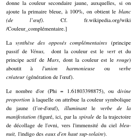
donne la couleur secondaire jaune, auxquelles, si on
ajoute la primaire bleue, à 100%, on obtient le
blanc
(de l’œuf)
. Cf. fr.wikipedia.org/wiki
/Couleur_complémentaire.]
La s
ynthèse des opposés complémentaires
(principe
passif de
Vénus,
dont la couleur est le
vert
et du
principe actif de
Mars
, dont la couleur est le
rouge
)
aboutit à
l'union harmonieuse
ou
verbe
créateur
(génération de l'œuf).
Le nombre d'or (Phi = 1.61803398875), ou d
ivine
proportion
à laquelle on attribue la couleur symbolique
du jaune (l’or-d'œuf),
illuminant
le
verbe de la
manifestation (
figuré, ici, par la
spirale
de la trajectoire
de décollage de l'ovni,
v
ers l'immensité du ciel
b
leu-
nuit,
l'indigo des
eaux d'en haut sup-solaire
).