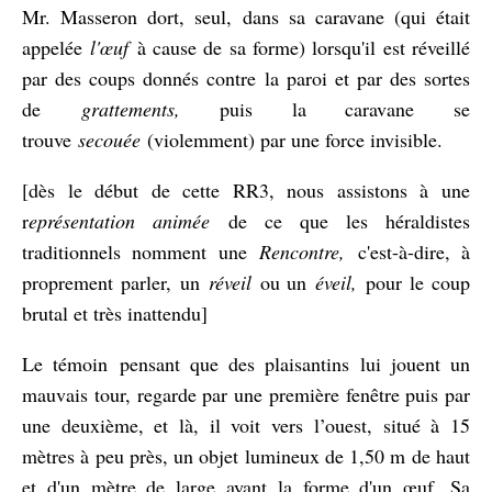
Mr. Masseron dort, seul, dans sa caravane (qui était
appelée
l'œuf
à cause de sa forme) lorsqu'il est réveillé
par des coups donnés contre la paroi et par des sortes
de
grattements,
puis la caravane se
trouve
secouée
(violemment) par une force invisible.
[dès le début de cette RR3, nous assistons à une
r
eprésentation animée
de ce que les héraldistes
traditionnels nomment une
Rencontre,
c'est-à-dire, à
proprement parler, un
réveil
ou un
éveil,
pour le coup
brutal et très inattendu]
Le témoin pensant que des plaisantins lui jouent un
mauvais tour, regarde par une première fenêtre puis par
une deuxième, et là, il voit vers l’ouest, situé à 15
mètres à peu près, un objet lumineux de 1,50 m de haut
et d'un mètre de large ayant la forme d'un œuf. Sa