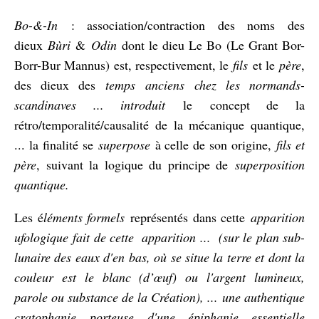
Bo-&-In
: association/contraction des noms des
dieux
Bùri
&
Odin
dont le dieu Le Bo (Le Grant Bor-
Borr-Bur Mannus) est, respectivement, le
fils
et le
père
,
des dieux des
temps anciens chez les normands-
scandinaves ... introduit
le concept de la
rétro/temporalité/causalité de la mécanique quantique,
... la finalité se
superpose
à celle de son origine,
fils et
père
, suivant la logique du principe de
superposition
quantique.
Les é
léments formels
représentés dans cette
apparition
ufologiqu
e fait de cette apparition ... (sur le plan sub-
lunaire des eaux d'en bas, où se situe la terre et dont la
couleur est le blanc (d’œuf) ou l'argent lumineux,
parole ou substance de la Création), ... une authentique
cratophanie porteuse d'une épiphanie essentielle