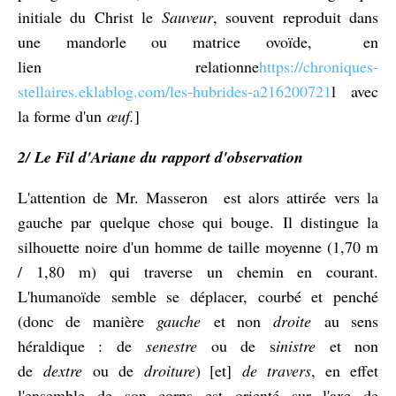
initiale du Christ le
Sauveur
, souvent reproduit dans
une mandorle ou matrice ovoïde, en
lien relationne
https://chroniques-
stellaires.eklablog.com/les-hubrides-a216200721
l avec
la forme d'un
œuf.
]
2/ Le Fil d'Ariane du rapport d'observation
L'attention de Mr. Masseron est alors attirée vers la
gauche par quelque chose qui bouge. Il distingue la
silhouette noire d'un homme de taille moyenne (1,70 m
/ 1,80 m) qui traverse un chemin en courant.
L'humanoïde semble se déplacer, courbé et penché
(donc de manière
gauche
et non
droite
au sens
héraldique : de
senestre
ou de s
inistre
et non
de
dextre
ou de
droiture
) [et]
de travers
, en effet
l'ensemble de son corps est orienté sur l'axe de