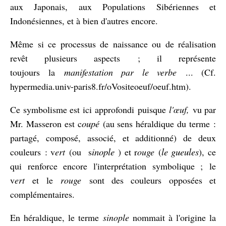
aux Japonais, aux Populations Sibériennes et
Indonésiennes, et à bien d'autres encore.
Même si ce processus de naissance ou de réalisation
revêt plusieurs aspects ; il représente
toujours la
manifestation par le verbe
... (Cf.
hypermedia.univ-paris8.fr/oVositeoeuf/oeuf.htm).
Ce symbolisme est ici approfondi
puisque
l'
œuf
,
vu par
oupé
Mr. Masseron est c
(au sens héraldique du terme :
partagé, composé, associé, et additionné) de deux
inople
le gueules
couleurs : v
ert
(ou s
) et r
ouge
(
), ce
qui renforce encore l'interprétation symbolique ; le
v
ert
et le
rouge
sont des couleurs opposées et
complémentaires.
En héraldique, le terme
sinople
nommait à l'origine la