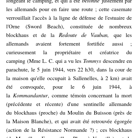
bétonné
longeant le camping, et qui a été
justement par
les allemands pour en faire une route ; cette casemate
verrouillait l'accès à la ligne de défense de l'estuaire de
l'Orne (Sword Beach), constituée de nombreux
Redoute de Vauban,
blockhaus et de la
que les
allemands avaient fortement fortifiée aussi ;
curieusement la propriétaire et créatrice du
camping (Mme L. C. qui a vu les
Tommys
descendre en
parachute, le 5 juin 1944, vers 22 h30, dans la cour de
la maison qu'elle occupait à Sallenelles, à 2 km) avait
été convoquée, pour le 6 juin 1944, à
la
Kommandantur
, comme témoin concernant la mort
(précédente et récente) d'une sentinelle allemande
du
blockhaus (proche)
du Moulin du Buisson (près de
la Maison Blanche), et qui avait été retrouvée égorgée
(action de la Résistance Normande ?) ; ces blockhaus