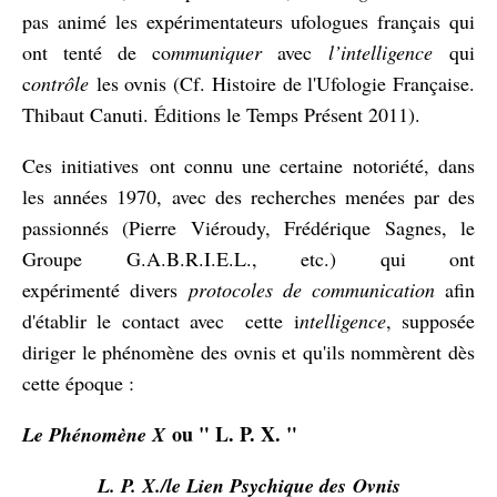
pas animé les expérimentateurs ufologues français qui
ont tenté de co
mmuniquer
avec
l’intelligence
qui
c
ontrôle
les ovnis (Cf. Histoire de l'Ufologie Française.
Thibaut Canuti. Éditions le Temps Présent 2011).
Ces initiatives ont connu une certaine notoriété, dans
les années 1970, avec des recherches menées par des
passionnés (Pierre Viéroudy, Frédérique Sagnes, le
Groupe G.A.B.R.I.E.L., etc.) qui ont
expérimenté divers
protocoles de communication
afin
d'établir le contact avec cette i
ntelligence
, supposée
diriger le phénomène des ovnis et qu'ils nommèrent dès
cette époque :
ou " L. P. X. "
Le Phénomène X
L. P. X./le Lien Psychique des Ovnis