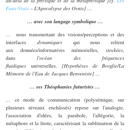
au-delà de la physique et de la métaphysique [cf.
Les
Faux-Vrais
– L’Apocalypse des Ovnis
] …
… avec son langage symbolique …
…
nous transmettant des visions/perceptions et des
interfaces
dynamiques
qui nous relient
aux données/informatives mémorielles,
stockées
,
dans
l'océan des fréquences
fluidiques
universelles.
[Hypothèses de Broglie/La
Mémoire de l'Eau de Jacques Benveniste] …
… ses Théophanies futuristes …
…
ce mode de communication (polysémique, sur
plusieurs niveaux enchâssés) repose sur l'analogie,
l'association d'idées, la parabole, l'allégorie, la
métaphore et la litote, caractérisant la sublimation de la