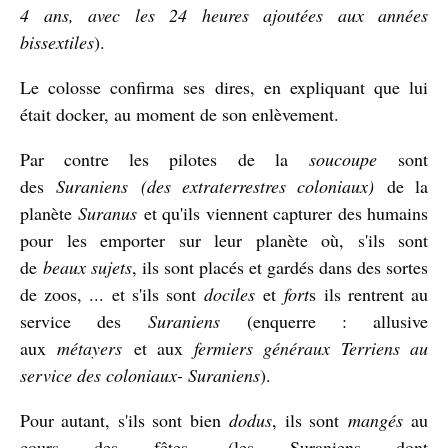
4 ans, avec les 24 heures ajoutées aux années
bissextiles
).
Le colosse confirma ses dires, en expliquant que lui
était docker, au moment de son enlèvement.
Par contre les pilotes de la
soucoupe
sont
des
Suraniens
(des extraterrestres coloniaux)
de la
planète
Suranus
et qu'ils viennent capturer des humains
pour les emporter sur leur planète où, s'ils sont
de
beaux sujets
, ils sont placés et gardés dans des sortes
de zoos, ... et s'ils sont
dociles
et
fort
s ils rentrent au
service des
Suraniens
(enquerre : allusive
aux
métayers
et aux
fermiers généraux Terriens au
service des coloniaux- Suraniens
).
Pour autant, s'ils sont bien
dodus
, ils sont
mangés
au
cours des fêtes. (les Suraniens dont