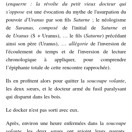
(
enquerre : la révolte du petit vieux docteur qui
s’oppose
est une évocation du mythe de l'usurpation du
pouvoir
d'Uranus
par son fils
Saturne
; le néologisme
de
Suranus, composé
de l'initial de
Saturne
et
de
Uranus
(S + Uranus), … le fils (
Saturne
) précédant
ainsi son père (Uranus), …
allégorie
de l'inversion de
l'écoulement du temps et de l'inversion de lecture
chronologique à appliquer, pour comprendre
l’épiphanie totale de cette rencontre rapprochée).
Ils en profitent alors pour quitter la
soucoupe volante
,
les deux sœurs, et le docteur armé du fusil paralysant
qui disparut dans les bois.
Le docker n'est pas sorti avec eux.
Après, environ une heure enfermées dans la
soucoupe
volante
, les deux sœurs ont rejoint leurs parents,