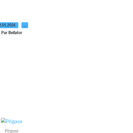
2.01.2026
…
Par Bellator
Pégase