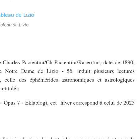
bleau de Lizio
 Charles Pacientini/Ch Pacientini/Raseritini, daté de 1890,
e Notre Dame de Lizio - 56, induit plusieurs lectures
es), celle des éphémérides astronomiques et astrologiques
ntitulé :
 - Opus 7 - Eklablog), cet hiver correspond à celui de 2025
st l’année du cheval volant, plus connu en occident sous le