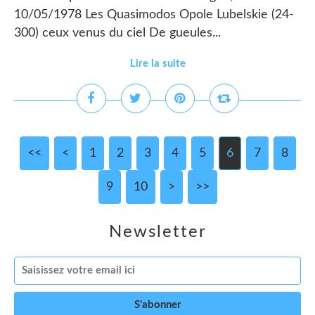
10/05/1978 Les Quasimodos Opole Lubelskie (24-
300) ceux venus du ciel De gueules...
Lire la suite
<<
<
1
2
3
4
5
6
7
8
9
10
20
30
>
>>
Newsletter