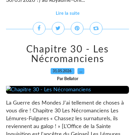
30/05/2026 ?) au Royaume-Uni...
Lire la suite
Chapitre 30 - Les
Nécromanciens
31.05.2026
…
Par Bellator
La Guerre des Mondes J'ai tellement de choses à
vous dire ! Chapitre 30 Les Nécromanciens Les
Lémures-Fulgures « Chassez les surnaturels, ils
reviennent au galop ! » [L'Office de la Sainte
Inquisition est l'ancêtre du Geipan] Les Lémures